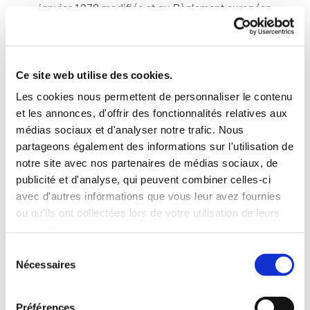
janvier 1978 modifiée et au Règlement européen
n°2016/679/UE du 27 avril 2016, vous bénéficiez d’un droit
d’accès, de rectification, de portabilité et d’effacement de vos
données ou encore de limitation du traitement.
Ce site web utilise des cookies.
Les cookies nous permettent de personnaliser le contenu
Vous pouvez également, pour des motifs légitimes, vous
et les annonces, d'offrir des fonctionnalités relatives aux
opposer au traitement des données vous concernant. Vous
médias sociaux et d'analyser notre trafic. Nous
disposez d’un droit d’accès et de rectification. Vous avez
partageons également des informations sur l'utilisation de
l'opportunité d'émettre des directives sur la conservation, la
notre site avec nos partenaires de médias sociaux, de
suppression ou la communication de vos données
publicité et d'analyse, qui peuvent combiner celles-ci
personnelles après votre décès. Vous pouvez ainsi exercer
avec d'autres informations que vous leur avez fournies
ou qu'ils ont collectées lors de votre utilisation de leurs
vos droits en nous écrivant à
commercial@buisine.fr
.
services.
Sélection
Pour être traitée, votre demande devra être accompagnée
Nécessaires
du
d’un justificatif d’identité. Enfin, nous vous informons de
consentement
l’existence de la liste d'opposition au démarchage
téléphonique « Bloctel », sur laquelle vous pouvez vous
Préférences